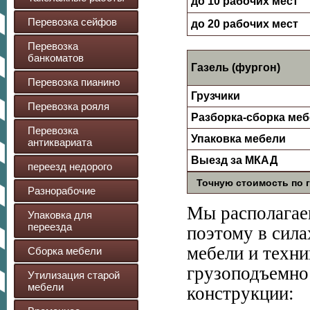
до 10 рабочих мест
Перевозка сейфов
до 20 рабочих мест
Перевозка
банкоматов
Газель (фургон)
Перевозка пианино
Грузчики
Перевозка рояля
Разборка-сборка ме
Перевозка
Упаковка мебели
антиквариата
Выезд за МКАД
переезд недорого
Точную стоимость по г
Разнорабочие
Мы располагае
Упаковка для
переезда
поэтому в сила
мебели и техни
Сборка мебели
грузоподъемнос
Утилизация старой
мебели
конструкции: