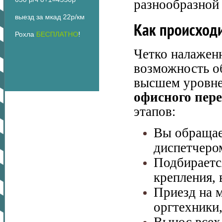
разнообразной
выезд за мкад 22р/км
Как происходи
Рохла
БЕСПЛАТНО
!
Четко налаженн
возможность об
высшем уровне.
офисного пер
этапов:
Вы обращае
диспетчером
Подбираетс
крепления, 
Приезд на 
оргтехники,