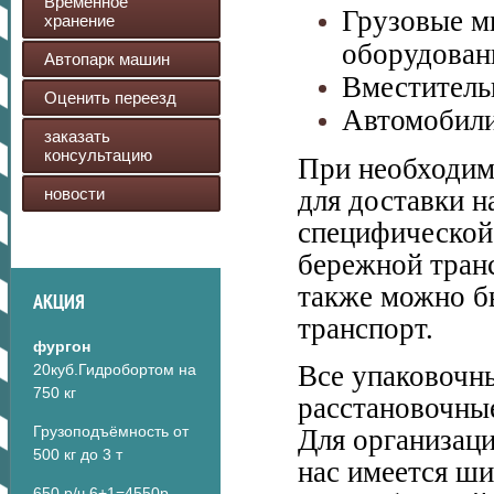
Временное
Грузовые м
хранение
оборудован
Автопарк машин
Вместитель
Оценить переезд
Автомобили
заказать
консультацию
При необходим
новости
для доставки н
специфической
бережной транс
также можно б
АКЦИЯ
транспорт.
фургон
Все упаковочны
20куб.Гидробортом на
750 кг
расстановочны
Грузоподъёмность от
Для организац
500 кг до 3 т
нас имеется ш
650 р/ч 6+1=4550р