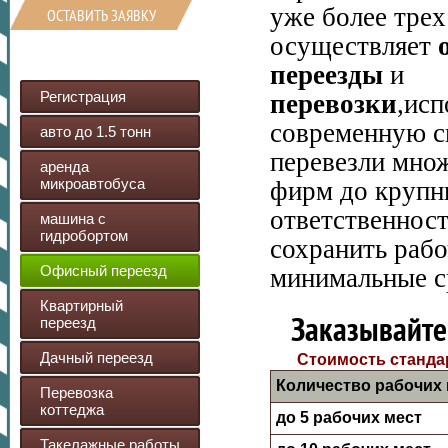
уже более трех
ОСТАВИТЬ ЗАЯВКУ
осуществляет
переезды
и
Регистрация
перевозки
,исп
современную с
авто до 1.5 тонн
перевезли мно
аренда
микроавтобуса
фирм до крупн
ответственност
машина с
гидробортом
сохранить рабо
Офисный переезд
минимальные с
Квартирный
Заказывайте
переезд
Дачный переезд
Стоимость стандар
Количество рабочих 
Перевозка
коттеджа
до 5 рабочих мест
Такелажные работы